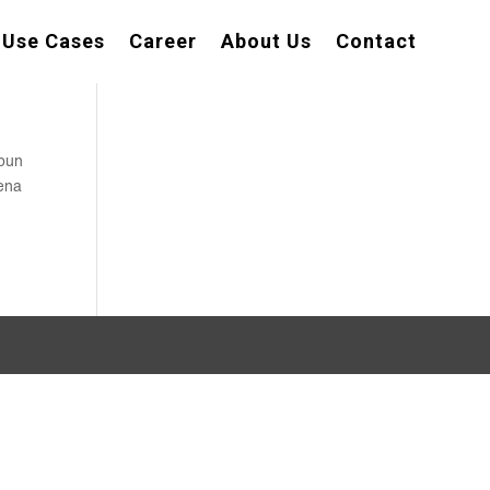
Use Cases
Career
About Us
Contact
apun
rena