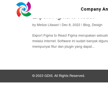
Company A
Export Figma to React
by
Meliza Litasari
|
Dec 8, 2022
|
Blog
,
Design
Export Figma to React Figma merupakan sebuah
melalui internet. Software ini sudah banyak di
mempunyai fitur dan plugin yang dapat...
© 2023 GDIS. All Rights Reserved.